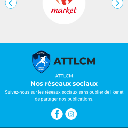
…
ATTLCM
Nos réseaux sociaux
Suivez-nous sur les réseaux sociaux sans oublier de liker et
de partager nos publications.