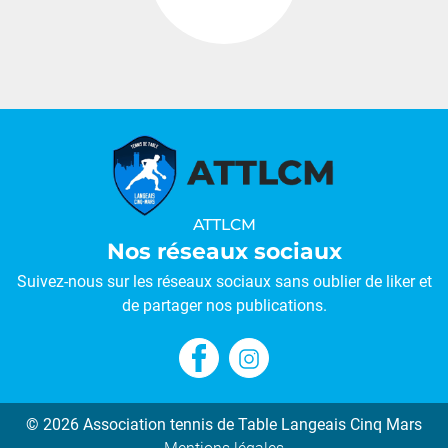
…
ATTLCM
Nos réseaux sociaux
Suivez-nous sur les réseaux sociaux sans oublier de liker et
de partager nos publications.
© 2026 Association tennis de Table Langeais Cinq Mars