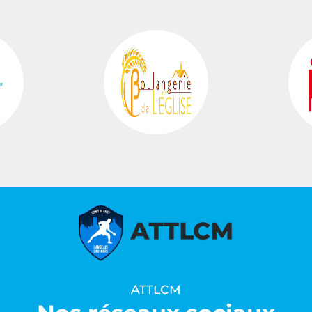
…
ATTLCM